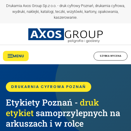
Drukarnia Axos Group Sp.z o.o. - druk cyfrowy Poznań, drukarnia cyfrowa,
wydruki, naklejki, katalogi, teczki, wizytówki, kartony, opakowania,
kaszerowanie.
MENU
SZYBKA WYCENA
DRUKARNIA CYFROWA POZNAŃ
Etykiety Poznań -
druk
etykiet
samoprzylepnych na
arkuszach i w rolce