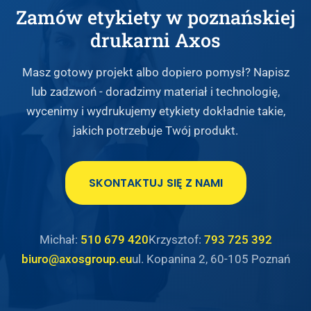
Zamów etykiety w poznańskiej
drukarni Axos
Masz gotowy projekt albo dopiero pomysł? Napisz
lub zadzwoń - doradzimy materiał i technologię,
wycenimy i wydrukujemy etykiety dokładnie takie,
jakich potrzebuje Twój produkt.
SKONTAKTUJ SIĘ Z NAMI
Michał:
510 679 420
Krzysztof:
793 725 392
biuro@axosgroup.eu
ul. Kopanina 2, 60-105 Poznań